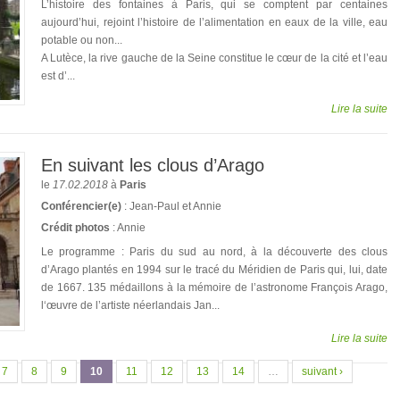
L’histoire des fontaines à Paris, qui se comptent par centaines
aujourd’hui, rejoint l’histoire de l’alimentation en eaux de la ville, eau
potable ou non...
A Lutèce, la rive gauche de la Seine constitue le cœur de la cité et l’eau
est d’...
Lire la suite
En suivant les clous d’Arago
le
17.02.2018
à
Paris
Conférencier(e)
: Jean-Paul et Annie
Crédit photos
: Annie
Le programme : Paris du sud au nord, à la découverte des clous
d’Arago plantés en 1994 sur le tracé du Méridien de Paris qui, lui, date
de 1667. 135 médaillons à la mémoire de l’astronome François Arago,
l‘œuvre de l’artiste néerlandais Jan...
Lire la suite
7
8
9
10
11
12
13
14
…
suivant ›