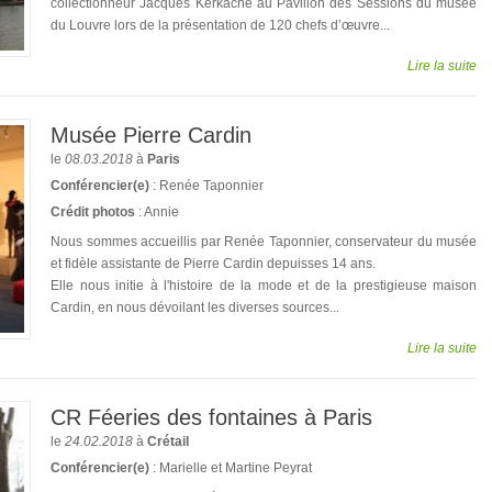
collectionneur Jacques Kerkache au Pavillon des Sessions du musée
du Louvre lors de la présentation de 120 chefs d’œuvre...
Lire la suite
Musée Pierre Cardin
le
08.03.2018
à
Paris
Conférencier(e)
: Renée Taponnier
Crédit photos
: Annie
Nous sommes accueillis par Renée Taponnier, conservateur du musée
et fidèle assistante de Pierre Cardin depuisses 14 ans.
Elle nous initie à l'histoire de la mode et de la prestigieuse maison
Cardin, en nous dévoilant les diverses sources...
Lire la suite
CR Féeries des fontaines à Paris
le
24.02.2018
à
Crétail
Conférencier(e)
: Marielle et Martine Peyrat