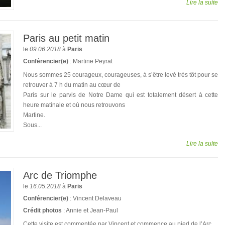
Lire la suite
Paris au petit matin
le
09.06.2018
à
Paris
Conférencier(e)
: Martine Peyrat
Nous sommes 25 courageux, courageuses, à s’être levé très tôt pour se
retrouver à 7 h du matin au cœur de
Paris sur le parvis de Notre Dame qui est totalement désert à cette
heure matinale et où nous retrouvons
Martine.
Sous...
Lire la suite
Arc de Triomphe
le
16.05.2018
à
Paris
Conférencier(e)
: Vincent Delaveau
Crédit photos
: Annie et Jean-Paul
Cette visite est commentée par Vincent et commence au pied de l’Arc.