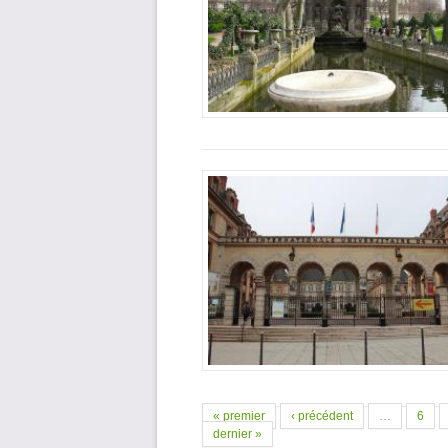
Pages
« premier
‹ précédent
…
6
dernier »